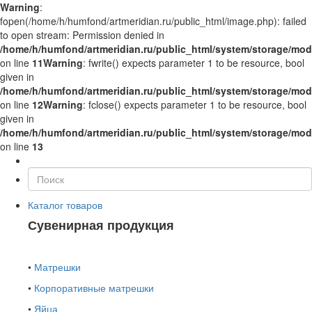
Warning
:
fopen(/home/h/humfond/artmeridian.ru/public_html/image.php): failed
to open stream: Permission denied in
/home/h/humfond/artmeridian.ru/public_html/system/storage/modi
on line
11
Warning
: fwrite() expects parameter 1 to be resource, bool
given in
/home/h/humfond/artmeridian.ru/public_html/system/storage/modi
on line
12
Warning
: fclose() expects parameter 1 to be resource, bool
given in
/home/h/humfond/artmeridian.ru/public_html/system/storage/modi
on line
13
Каталог товаров
Сувенирная продукция
•
Матрешки
•
Корпоративные матрешки
•
Яйца